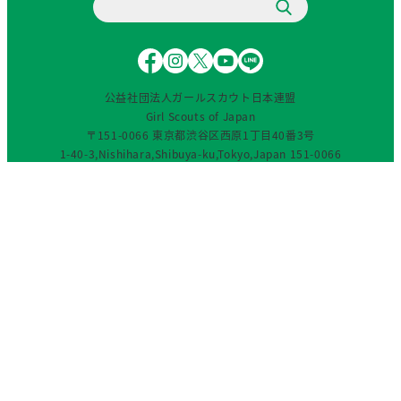
F
I
X
Y
L
a
n
（
o
I
c
s
旧
u
N
公益社団法人ガールスカウト日本連盟
e
t
T
T
E
Girl Scouts of Japan
b
a
w
u
〒151-0066 東京都渋谷区西原1丁目40番3号
o
g
i
b
1-40-3,Nishihara,Shibuya-ku,Tokyo,Japan 151-0066
o
r
t
e
TEL：03-3460-0701(代)／FAX：03-3460-8383
o
a
t
© 2024 Girl Scouts of Japan. All rights reserved.
k
m
e
r
）
最近のガールスカウト活動
最近のガールスカウト活動
ガールスカウト体験