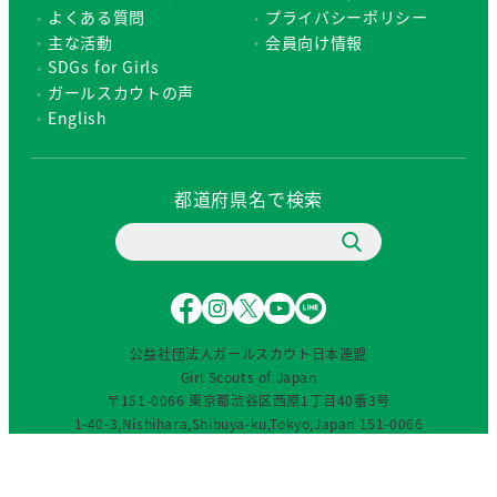
よくある質問
プライバシーポリシー
主な活動
会員向け情報
SDGs for Girls
ガールスカウトの声
English
都道府県名で検索
F
I
X
Y
L
a
n
（
o
I
c
s
旧
u
N
公益社団法人ガールスカウト日本連盟
e
t
T
T
E
Girl Scouts of Japan
b
a
w
u
〒151-0066 東京都渋谷区西原1丁目40番3号
o
g
i
b
1-40-3,Nishihara,Shibuya-ku,Tokyo,Japan 151-0066
o
r
t
e
TEL：03-3460-0701(代)／FAX：03-3460-8383
o
a
t
© 2024 Girl Scouts of Japan. All rights reserved.
k
m
e