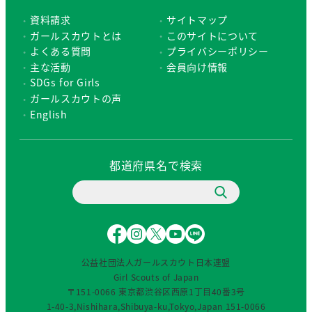
資料請求
サイトマップ
ガールスカウトとは
このサイトについて
よくある質問
プライバシーポリシー
主な活動
会員向け情報
SDGs for Girls
ガールスカウトの声
English
都道府県名で検索
F
I
X
Y
L
a
n
（
o
I
c
s
旧
u
N
公益社団法人ガールスカウト日本連盟
e
t
T
T
E
Girl Scouts of Japan
b
a
w
u
〒151-0066 東京都渋谷区西原1丁目40番3号
o
g
i
b
1-40-3,Nishihara,Shibuya-ku,Tokyo,Japan 151-0066