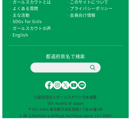
ガールスカウトとは
このサイトについて
よくある質問
プライバシーポリシー
主な活動
会員向け情報
SDGs for Girls
ガールスカウトの声
English
都道府県名で検索
F
I
X
Y
L
a
n
（
o
I
c
s
旧
u
N
公益社団法人ガールスカウト日本連盟
e
t
T
T
E
Girl Scouts of Japan
b
a
w
u
〒151-0066 東京都渋谷区西原1丁目40番3号
o
g
i
b
1-40-3,Nishihara,Shibuya-ku,Tokyo,Japan 151-0066
o
r
t
e
TEL：03-3460-0701(代)／FAX：03-3460-8383
o
a
t
© 2024 Girl Scouts of Japan. All rights reserved.