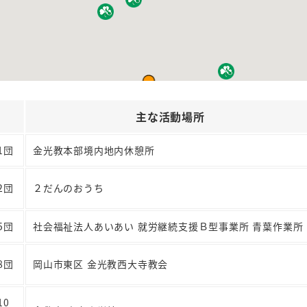
主な活動場所
1団
金光教本部境内地内休憩所
2団
２だんのおうち
5団
社会福祉法人あいあい 就労継続支援Ｂ型事業所 青葉作業所
8団
岡山市東区 金光教西大寺教会
10