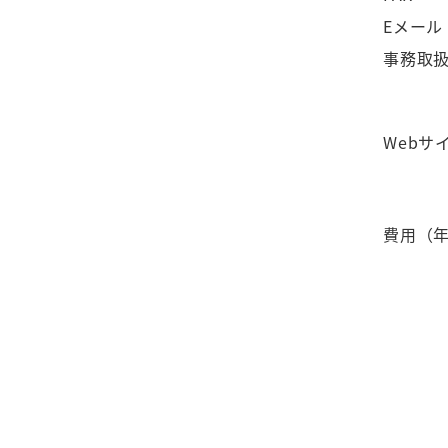
Eメール
事務取
Webサ
費用（