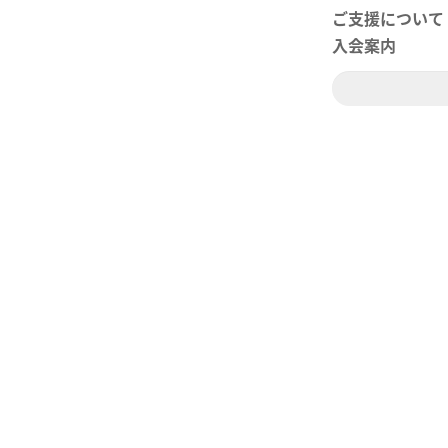
ご支援について
入会案内
検
索