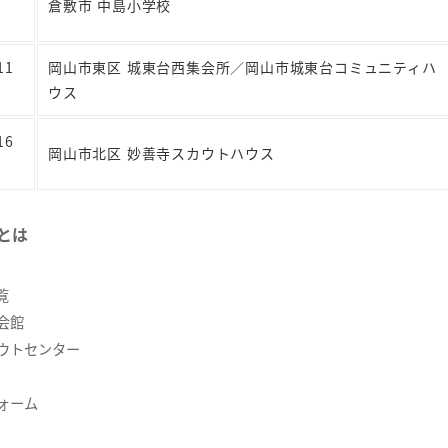
倉敷市 中島小学校
11
岡山市東区 城東台西集会所／岡山市城東台コミュニティハ
ウス
16
岡山市北区 妙善寺スカウトハウス
とは
覧
会館
ウトセンター
ォーム