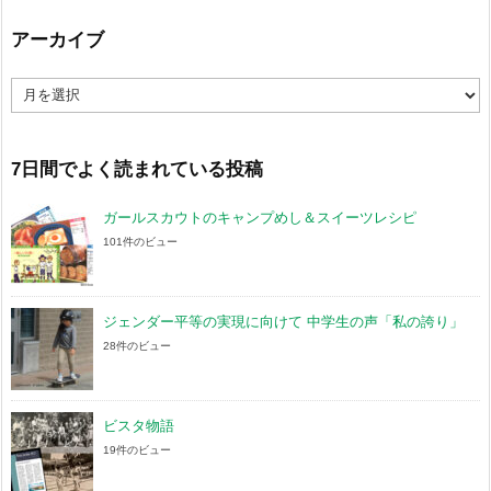
アーカイブ
ア
ー
カ
イ
ブ
7日間でよく読まれている投稿
ガールスカウトのキャンプめし＆スイーツレシピ
101件のビュー
ジェンダー平等の実現に向けて 中学生の声「私の誇り」
28件のビュー
ビスタ物語
19件のビュー