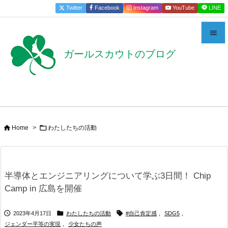
Twitter
Facebook
Instagram
YouTube
LINE


ガールスカウトのブログ
メニュー

サイドバ

前へ



Home
>
わたしたちの活動
次へ

検索
半導体とエンジニアリングについて学ぶ3日間！ Chip
Camp in 広島を開催



2023年4月17日
わたしたちの活動
#自己肯定感
,
SDG5
,
ジェンダー平等の実現
,
少女たちの声