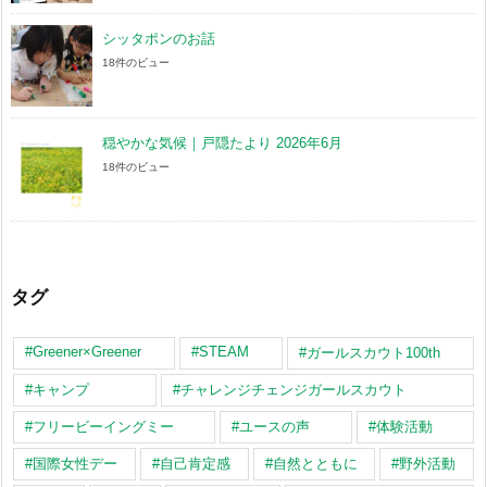
シッタポンのお話
18件のビュー
穏やかな気候｜戸隠たより 2026年6月
18件のビュー
タグ
#Greener×Greener
#STEAM
#ガールスカウト100th
#キャンプ
#チャレンジチェンジガールスカウト
#フリービーイングミー
#ユースの声
#体験活動
#国際女性デー
#自己肯定感
#自然とともに
#野外活動