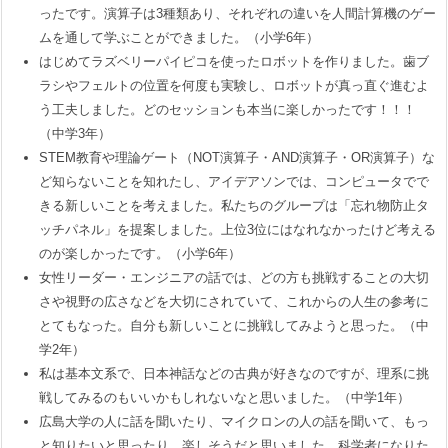
ったです。演算子は3種類あり、それぞれの違いを人間計算機のゲー
ムを通して学ぶことができました。（小学6年）
はじめてラズベリーパイピコを使ったロボットを作りました。歯ブ
ラシやフェルトの位置を何度も実験し、ロボットが真っ直ぐ進むよ
う工夫しました。どのセッションも本当に楽しかったです！！！
（中学3年）
STEM教育や理論ゲート（NOT演算子・AND演算子・OR演算子）な
ど知らないことを知れたし、アイデアソンでは、コンピュータでで
きる新しいことを考えました。私たちのグループは「忘れ物防止タ
ッチパネル」を提案しました。上位3位にはなれなかったけど考える
のが楽しかったです。（小学6年）
女性リーダー・エンジニアの話では、どの方も挑戦することの大切
さや視野の広さなどを大切にされていて、これからの人生の参考に
とてもなった。自分も新しいことに挑戦してみようと思った。（中
学2年）
私は基本文系で、日本神話などの古典が好きなのですが、理系に挑
戦してみるのもいいかもしれないなと思いました。（中学1年）
広島大学の人に話を聞いたり、マイクロンの人の話を聞いて、もっ
と知りたいと思ったり、楽しそうだと思いました。科学者になりた