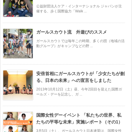
公益財団法人ケア・インターナショナル ジャパンが主
催する、歩く国際協力「Walk ...
ガールスカウト流 外遊びのススメ
ガールスカウトでは毎年この時期、多くの団（地域の活
動グループ）がキャンプなどの野 ...
安倍首相にガールスカウトが「少女たちが創
る、日本の未来」への宣言をしました
2013年10月12日（土）昼、今年2回目を迎えた国際ガ
ールズ・デーを記念し、ガ ...
国際女性デーイベント 「私たちの世界、私
たちの平等な未来」実施レポート（その1）
3月5日（土）、ガールスカウト日本連盟は、国際女性