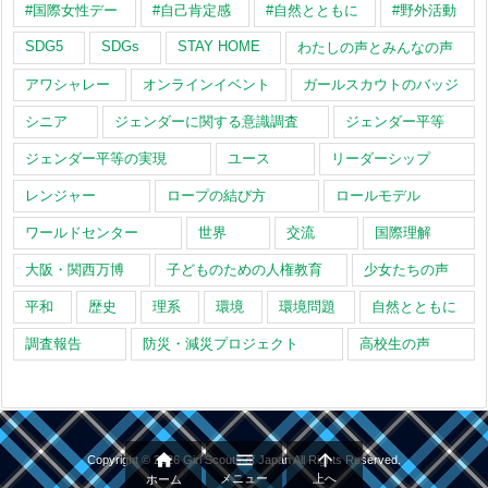
#国際女性デー
#自己肯定感
#自然とともに
#野外活動
SDG5
SDGs
STAY HOME
わたしの声とみんなの声
アワシャレー
オンラインイベント
ガールスカウトのバッジ
シニア
ジェンダーに関する意識調査
ジェンダー平等
ジェンダー平等の実現
ユース
リーダーシップ
レンジャー
ロープの結び方
ロールモデル
ワールドセンター
世界
交流
国際理解
大阪・関西万博
子どものための人権教育
少女たちの声
平和
歴史
理系
環境
環境問題
自然とともに
調査報告
防災・減災プロジェクト
高校生の声



Copyright ©
2026
Girl Scouts of Japan
All Rights Reserved.
メニュー
上へ
ホーム