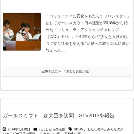
「コミュニティに変化をもたらすプロジェクト」
としてガールスカウト日本連盟が2016年から始
めた『コミュニティアクションチャレンジ
（CAC）100』。2019年からの“少女と女性の視
点に立ち社会を変える” 活動への取り組みに賞が
与えられ ...
記事を読む
「少女と女性が生 ...
ガールスカウト 森大臣を訪問、STV2013を報告



2014年1月10日
わたしたちの活動
SDG5
,
わたしの声とみんなの声
,
ジェンダー平等の実現
,
少女たちの声
,
高校生の声