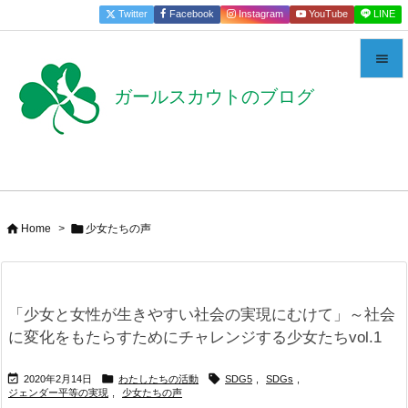
Twitter
Facebook
Instagram
YouTube
LINE


ガールスカウトのブログ
メニュー

サイドバ

前へ



Home
>
少女たちの声
次へ

検索
「少女と女性が生きやすい社会の実現にむけて」～社会
に変化をもたらすためにチャレンジする少女たちvol.1



2020年2月14日
わたしたちの活動
SDG5
,
SDGs
,
ジェンダー平等の実現
,
少女たちの声