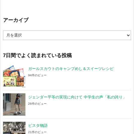
アーカイブ
ア
ー
カ
イ
ブ
7日間でよく読まれている投稿
ガールスカウトのキャンプめし＆スイーツレシピ
94件のビュー
ジェンダー平等の実現に向けて 中学生の声「私の誇り」
26件のビュー
ビスタ物語
21件のビュー