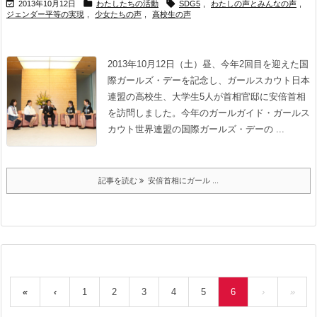



2013年10月12日
わたしたちの活動
SDG5
,
わたしの声とみんなの声
,
ジェンダー平等の実現
,
少女たちの声
,
高校生の声
2013年10月12日（土）昼、今年2回目を迎えた国
際ガールズ・デーを記念し、ガールスカウト日本
連盟の高校生、大学生5人が首相官邸に安倍首相
を訪問しました。
今年のガールガイド・ガールス
カウト世界連盟の国際ガールズ・デーの ...
記事を読む
安倍首相にガール ...
«
‹
1
2
3
4
5
6
›
»