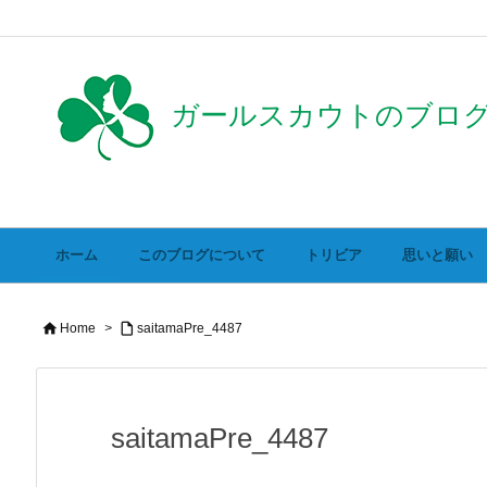
ガールスカウトのブロ
ホーム
このブログについて
トリビア
思いと願い


Home
>
saitamaPre_4487
saitamaPre_4487