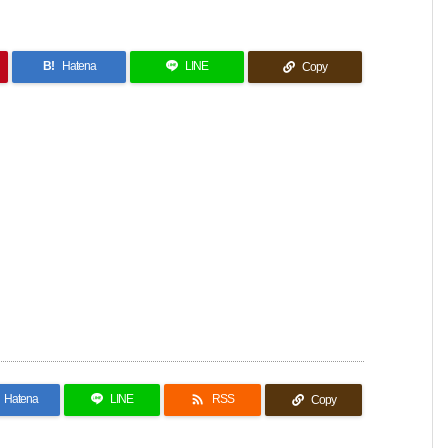
B!
Hatena
LINE
Copy

Hatena
LINE
RSS
Copy