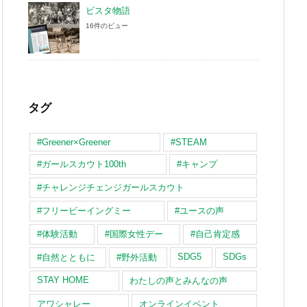
ビスタ物語
16件のビュー
タグ
#Greener×Greener
#STEAM
#ガールスカウト100th
#キャンプ
#チャレンジチェンジガールスカウト
#フリービーイングミー
#ユースの声
#体験活動
#国際女性デー
#自己肯定感
SDG5
SDGs
#自然とともに
#野外活動
STAY HOME
わたしの声とみんなの声
アワシャレー
オンラインイベント