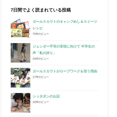
イ
ブ
7日間でよく読まれている投稿
ガールスカウトのキャンプめし＆スイーツ
レシピ
75件のビュー
ジェンダー平等の実現に向けて 中学生の
声「私の誇り」
24件のビュー
ガールスカウトがロープワークを習う理由
17件のビュー
シッタポンのお話
16件のビュー