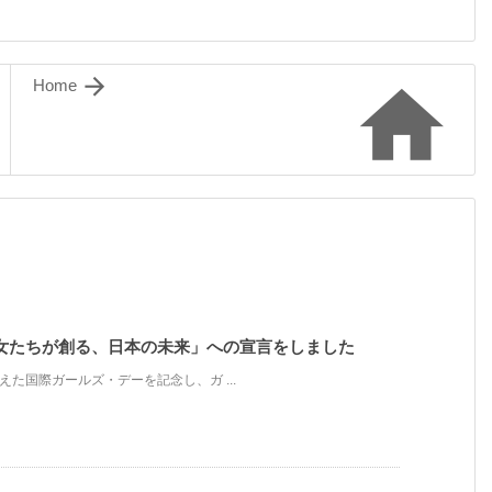


Home
女たちが創る、日本の未来」への宣言をしました
迎えた国際ガールズ・デーを記念し、ガ ...