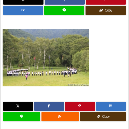
B!
Copy
B!

Copy