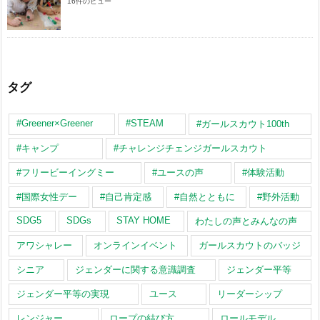
16件のビュー
タグ
#Greener×Greener
#STEAM
#ガールスカウト100th
#キャンプ
#チャレンジチェンジガールスカウト
#フリービーイングミー
#ユースの声
#体験活動
#国際女性デー
#自己肯定感
#自然とともに
#野外活動
SDG5
SDGs
STAY HOME
わたしの声とみんなの声
アワシャレー
オンラインイベント
ガールスカウトのバッジ
シニア
ジェンダーに関する意識調査
ジェンダー平等
ジェンダー平等の実現
ユース
リーダーシップ
レンジャー
ロープの結び方
ロールモデル