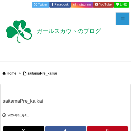
Twitter
Facebook
Instagram
YouTube
LINE


ガールスカウトのブログ
メニュー

サイドバ

前へ



Home
>
saitamaPre_kaikai
次へ

検索
saitamaPre_kaikai

2024年10月4日