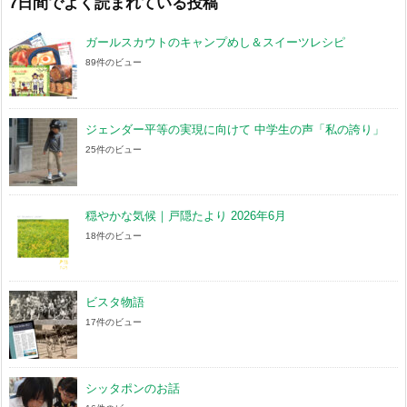
ブ
7日間でよく読まれている投稿
ガールスカウトのキャンプめし＆スイーツレシピ
89件のビュー
ジェンダー平等の実現に向けて 中学生の声「私の誇り」
25件のビュー
穏やかな気候｜戸隠たより 2026年6月
18件のビュー
ビスタ物語
17件のビュー
シッタポンのお話