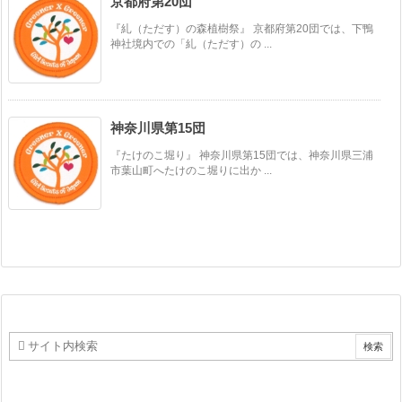
京都府第20団
『糺（ただす）の森植樹祭』 京都府第20団では、下鴨
神社境内での「糺（ただす）の ...
神奈川県第15団
『たけのこ堀り』 神奈川県第15団では、神奈川県三浦
市葉山町へたけのこ堀りに出か ...