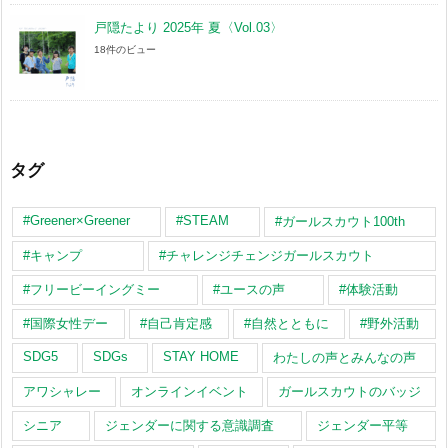
戸隠たより 2025年 夏〈Vol.03〉
18件のビュー
タグ
#Greener×Greener
#STEAM
#ガールスカウト100th
#キャンプ
#チャレンジチェンジガールスカウト
#フリービーイングミー
#ユースの声
#体験活動
#国際女性デー
#自己肯定感
#自然とともに
#野外活動
SDG5
SDGs
STAY HOME
わたしの声とみんなの声
アワシャレー
オンラインイベント
ガールスカウトのバッジ
シニア
ジェンダーに関する意識調査
ジェンダー平等