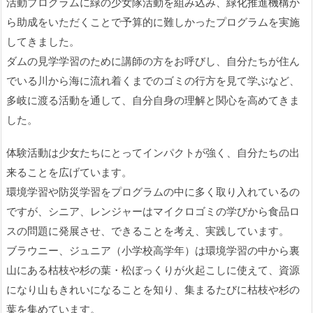
活動プログラムに緑の少女隊活動を組み込み、緑化推進機構か
ら助成をいただくことで予算的に難しかったプログラムを実施
してきました。
ダムの見学学習のために講師の方をお呼びし、自分たちが住ん
でいる川から海に流れ着くまでのゴミの行方を見て学ぶなど、
多岐に渡る活動を通して、自分自身の理解と関心を高めてきま
した。
体験活動は少女たちにとってインパクトが強く、自分たちの出
来ることを広げています。
環境学習や防災学習をプログラムの中に多く取り入れているの
ですが、シニア、レンジャーはマイクロゴミの学びから食品ロ
スの問題に発展させ、できることを考え、実践しています。
ブラウニー、ジュニア（小学校高学年）は環境学習の中から裏
山にある枯枝や杉の葉・松ぼっくりが火起こしに使えて、資源
になり山もきれいになることを知り、集まるたびに枯枝や杉の
葉を集めています。