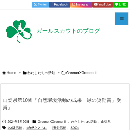
Twitter
Facebook
Instagram
YouTube
LINE


ガールスカウトのブログ
メニュー

サイドバ

前へ




Home
>
わたしたちの活動
>
GreenerXGreenerⅡ
次へ

検索
山梨県第10団『自然環境活動の成果「緑の奨励賞」受
賞』


2024年3月20日
GreenerXGreenerⅡ
,
わたしたちの活動
,
山梨県

#体験活動
,
#自然とともに
,
#野外活動
,
SDGs