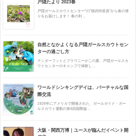
戸隠たより 2023春
戸隠ガールスカウトセンター*の”徳武特派員”から春の便
りをお届けします！ 春の利 ...
自然となかよくなる戸隠ガールスカウトセン
ターの過ごし方
テンダーフットとブラウニーがこの夏、戸隠ガールスカ
ウトセンターのキャンプで体験し ...
ワールドシンキングデイは、バーチャルな国
際交流
1926年にアメリカで開催された、ガールガイド・ガー
ルスカウト運動の第4回国際協 ...
大阪・関西万博｜ユースが臨んだイベント開