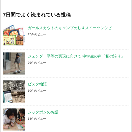
カ
イ
ブ
7日間でよく読まれている投稿
ガールスカウトのキャンプめし＆スイーツレシピ
95件のビュー
ジェンダー平等の実現に向けて 中学生の声「私の誇り」
26件のビュー
ビスタ物語
19件のビュー
シッタポンのお話
18件のビュー