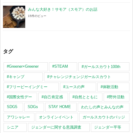
みんな大好き！サモア（スモア）のお話
15件のビュー
タグ
#Greener×Greener
#STEAM
#ガールスカウト100th
#キャンプ
#チャレンジチェンジガールスカウト
#フリービーイングミー
#ユースの声
#体験活動
#国際女性デー
#自己肯定感
#自然とともに
#野外活動
SDG5
SDGs
STAY HOME
わたしの声とみんなの声
アワシャレー
オンラインイベント
ガールスカウトのバッジ
シニア
ジェンダーに関する意識調査
ジェンダー平等