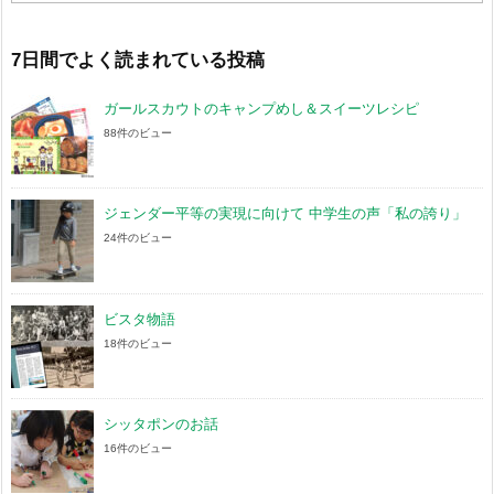
カ
イ
ブ
7日間でよく読まれている投稿
ガールスカウトのキャンプめし＆スイーツレシピ
88件のビュー
ジェンダー平等の実現に向けて 中学生の声「私の誇り」
24件のビュー
ビスタ物語
18件のビュー
シッタポンのお話
16件のビュー