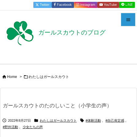
Twitter
Facebook
Instagram
YouTube
LINE


ガールスカウトのブログ
メニュー

サイドバ

前へ



Home
>
わたしはガールスカウト
次へ

検索
ガールスカウトのたのしいこと（小学生の声）



2022年8月27日
わたしはガールスカウト
#体験活動
,
#自己肯定感
,
#野外活動
,
少女たちの声