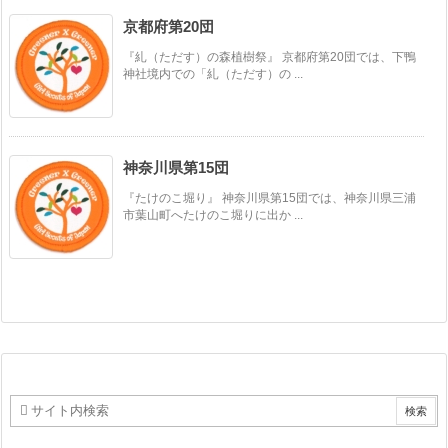
京都府第20団
『糺（ただす）の森植樹祭』 京都府第20団では、下鴨
神社境内での「糺（ただす）の ...
神奈川県第15団
『たけのこ堀り』 神奈川県第15団では、神奈川県三浦
市葉山町へたけのこ堀りに出か ...