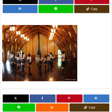
B!
Copy
B!

Copy