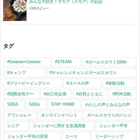
みんな大好き！サモア（スモア）のお話
15件のビュー
タグ
#Greener×Greener
#STEAM
#ガールスカウト100th
#キャンプ
#チャレンジチェンジガールスカウト
#フリービーイングミー
#ユースの声
#体験活動
#国際女性デー
#自己肯定感
#自然とともに
#野外活動
SDG5
SDGs
STAY HOME
わたしの声とみんなの声
アワシャレー
オンラインイベント
ガールスカウトのバッジ
シニア
ジェンダーに関する意識調査
ジェンダー平等
ジェンダー平等の実現
ユース
リーダーシップ