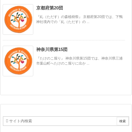
京都府第20団
『糺（ただす）の森植樹祭』 京都府第20団では、下鴨
神社境内での「糺（ただす）の ...
神奈川県第15団
『たけのこ堀り』 神奈川県第15団では、神奈川県三浦
市葉山町へたけのこ堀りに出か ...