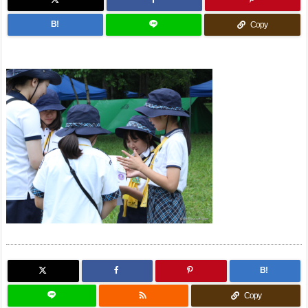
B!
Copy
B!

Copy