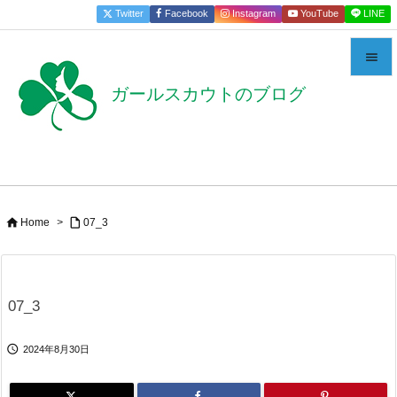
Twitter
Facebook
Instagram
YouTube
LINE


ガールスカウトのブログ
メニュー

サイドバ

前へ



Home
>
07_3
次へ

検索
07_3

2024年8月30日