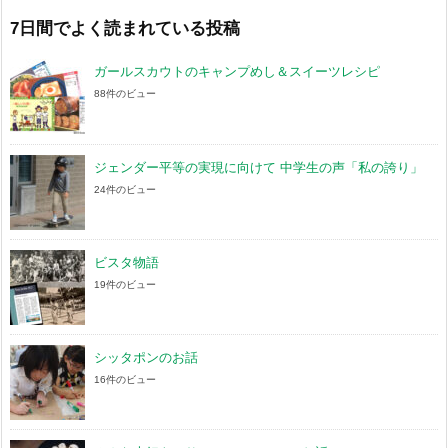
イ
ブ
7日間でよく読まれている投稿
ガールスカウトのキャンプめし＆スイーツレシピ
88件のビュー
ジェンダー平等の実現に向けて 中学生の声「私の誇り」
24件のビュー
ビスタ物語
19件のビュー
シッタポンのお話
16件のビュー